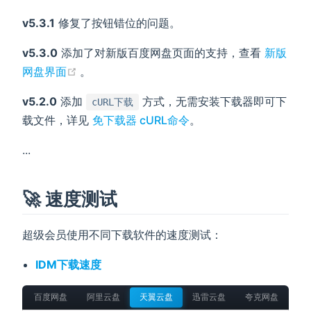
v5.3.1
修复了按钮错位的问题。
v5.3.0
添加了对新版百度网盘页面的支持，查看
新版
(opens new window)
网盘界面
。
v5.2.0
添加
方式，无需安装下载器即可下
cURL下载
载文件，详见
免下载器 cURL命令
。
...
🚀 速度测试
超级会员使用不同下载软件的速度测试：
IDM下载速度
百度网盘
阿里云盘
天翼云盘
迅雷云盘
夸克网盘
移