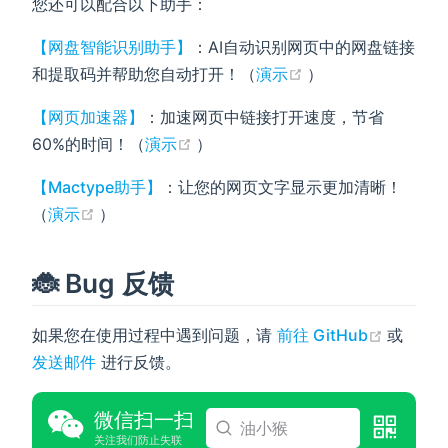
您还可以配合以下助手：
【网盘智能识别助手】
：AI自动识别网页中的网盘链接
(opens new wind
和提取码并帮助您自动打开！（
演示
）
【网页加速器】
：加速网页中链接打开速度，节省
(opens new window)
60%的时间！（
演示
）
【Mactype助手】
：让您的网页文字显示更加清晰！
(opens new window)
（
演示
）
🐞 Bug 反馈
(opens
如果您在使用过程中遇到问题，请
前往 GitHub
或
发送邮件
进行反馈。
微信扫一扫
油小猴
关注我们防止失联