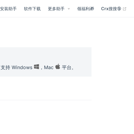
(op
安装助手
软件下载
更多助手
领福利🎁
Crx搜搜🔞
支持 Windows
，Mac
平台。